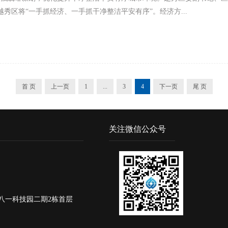
越秀区将“一手抓经济、一手抓干净整洁平安有序”。经济方...
首 页
上一页
1
...
3
4
下一页
尾 页
关注微信公众号
八一科技园二期2栋首层