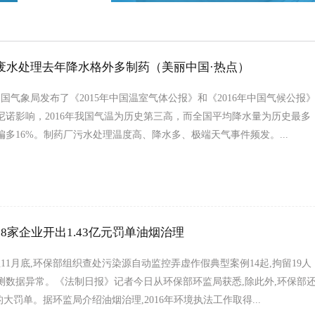
废水处理去年降水格外多制药（美丽中国·热点）
中国气象局发布了《2015年中国温室气体公报》和《2016年中国气候公报
尼诺影响，2016年我国气温为历史第三高，而全国平均降水量为历史最多，
偏多16%。制药厂污水处理温度高、降水多、极端天气事件频发。...
8家企业开出1.43亿元罚单油烟治理
月至11月底,环保部组织查处污染源自动监控弄虚作假典型案例14起,拘留19
测数据异常。《法制日报》记者今日从环保部环监局获悉,除此外,环保部还
元的大罚单。据环监局介绍油烟治理,2016年环境执法工作取得...