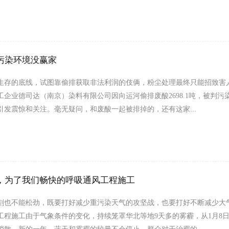
污染环境没赢家
生存的底线，试图靠偷排获取非法利润的伎俩，粉尘处理最终只能招致害
工企业德司达（南京）染料有限公司因向运河偷排废酸2698.1吨，被判污
，引发震惊和关注。毫无疑问，和废酸一起被排掉的，还有这家...
，为了我们畅快的呼吸通风工程施工
刻也不能松劲，既要打好减少重污染天气的攻坚战，也要打好不断减少大
工程施工由于气象条件的变化，持续笼罩华北等地9天多的雾霾，从1月8