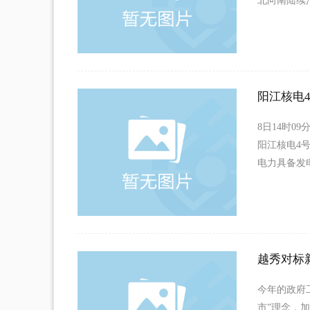
北向南陆续
阳江核电
8日14时
阳江核电4
电力具备发电
越秀对标
今年的政府
市”理念，