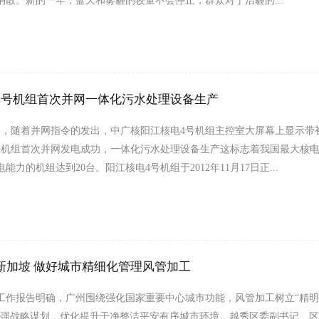
消散。新的一年，蓝天和雾霾的较量不会停止，群众对于治霾的...
4号机组首次并网一体化污水处理设备生产
09分，随着并网指令的发出，中广核阳江核电4号机组主控室大屏幕上显示
号机组首次并网发电成功，一体化污水处理设备生产这标志着我国最大核
能力的机组达到20台。阳江核电4号机组于2012年11月17日正...
新加坡 做好城市精细化管理风管加工
工作报告明确，广州围绕强化国家重要中心城市功能，风管加工树立“精
加强战略谋划，优化提升干净整洁平安有序城市环境。越秀区委副书记、